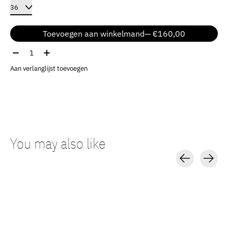
Toevoegen aan winkelmand
— €160,00
Aantal:
Aan verlanglijst toevoegen
You may also like
Carousel items