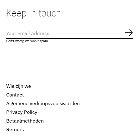
Keep in touch
Abo
Don’t worry, we won’t spam
Wie zijn we
Contact
Algemene verkoopsvoorwaarden
Nederlands
Privacy Policy
English
Betaalmethoden
Retours
EUR