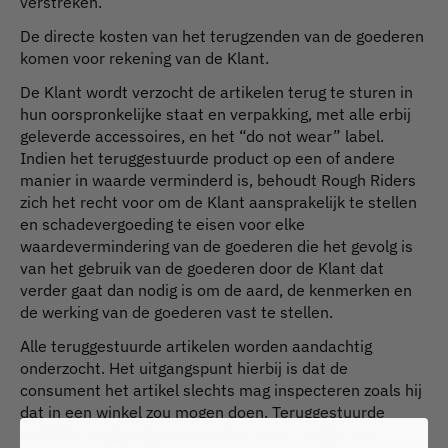
verstreken.
De directe kosten van het terugzenden van de goederen
komen voor rekening van de Klant.
De Klant wordt verzocht de artikelen terug te sturen in
hun oorspronkelijke staat en verpakking, met alle erbij
geleverde accessoires, en het “do not wear” label.
Indien het teruggestuurde product op een of andere
manier in waarde verminderd is, behoudt Rough Riders
zich het recht voor om de Klant aansprakelijk te stellen
en schadevergoeding te eisen voor elke
waardevermindering van de goederen die het gevolg is
van het gebruik van de goederen door de Klant dat
verder gaat dan nodig is om de aard, de kenmerken en
de werking van de goederen vast te stellen.
Alle teruggestuurde artikelen worden aandachtig
onderzocht. Het uitgangspunt hierbij is dat de
consument het artikel slechts mag inspecteren zoals hij
dat in een winkel zou mogen doen. Teruggestuurde
artikelen mogen gepast worden, maar mogen niet