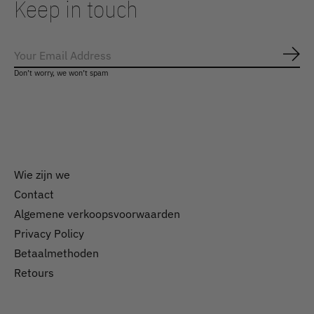
Keep in touch
Abo
Don’t worry, we won’t spam
Wie zijn we
Contact
Algemene verkoopsvoorwaarden
Nederlands
Privacy Policy
English
Betaalmethoden
Retours
EUR
GBP