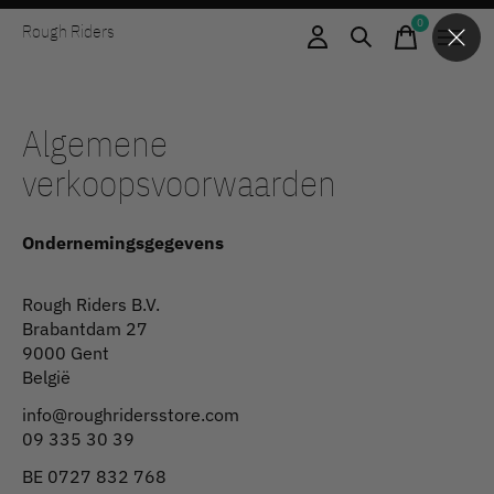
0
Rough Riders
items
Algemene
verkoopsvoorwaarden
Ondernemingsgegevens
Rough Riders B.V.
Brabantdam 27
9000 Gent
België
info@roughridersstore.com
09 335 30 39
BE 0727 832 768