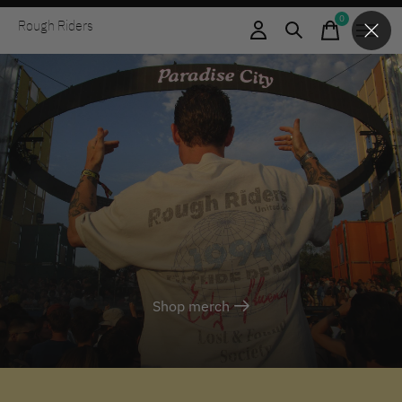
0
Rough Riders
items
Shop merch