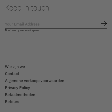
Keep in touch
Abo
Don’t worry, we won’t spam
Wie zijn we
Contact
Algemene verkoopsvoorwaarden
Nederlands
Privacy Policy
English
Betaalmethoden
Retours
EUR
GBP