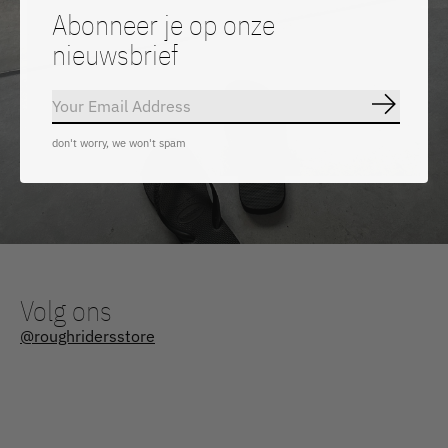
Abonneer je op onze
nieuwsbrief
Abonnee
Shop all our Havaianas here
don't worry, we won't spam
Volg ons
@roughridersstore