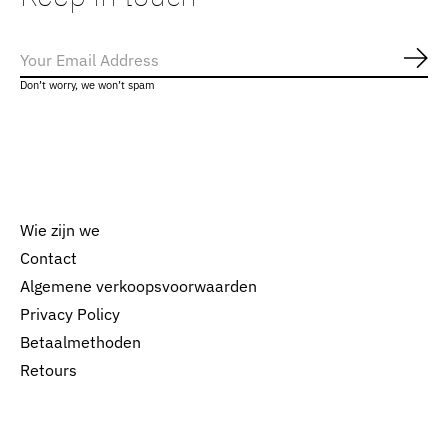
Abo
Don’t worry, we won’t spam
Wie zijn we
Contact
Algemene verkoopsvoorwaarden
Nederlands
Privacy Policy
English
Betaalmethoden
Retours
EUR
GBP
USD