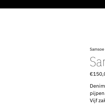
Samsoe
Sa
€150,
Denim 
pijpen
Vijf z