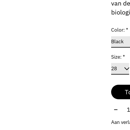
van de
biolog
Color:
*
Size:
*
T
Aantal
Aan verl