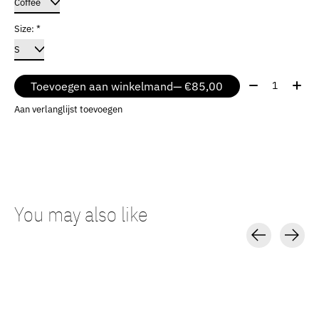
Size:
*
Aantal:
Toevoegen aan winkelmand
— €85,00
Aan verlanglijst toevoegen
You may also like
Carousel items