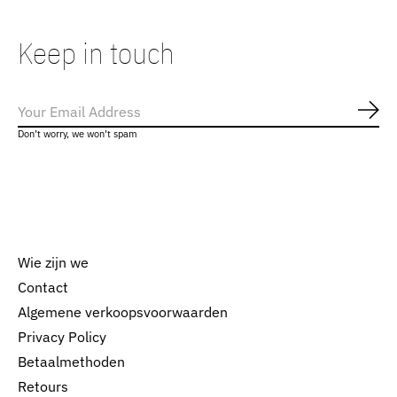
Keep in touch
Abo
Don’t worry, we won’t spam
Wie zijn we
Contact
Algemene verkoopsvoorwaarden
Nederlands
Privacy Policy
English
Betaalmethoden
Retours
EUR