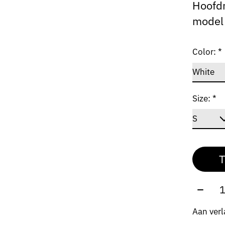
Hoofdm
model 
Color:
*
Size:
*
T
Aantal
Aan verl