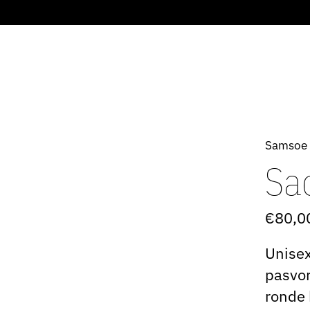
Samsoe
Sa
€80,0
Unisex
pasvor
ronde 