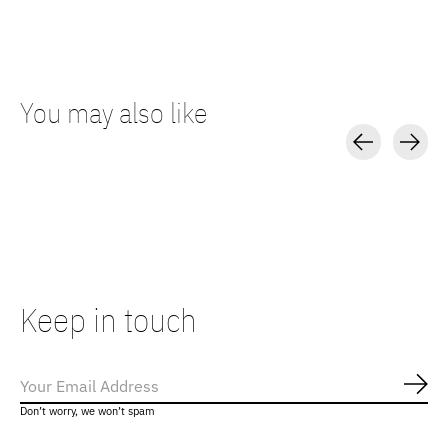
You may also like
Carousel items
Keep in touch
Abo
Don’t worry, we won’t spam