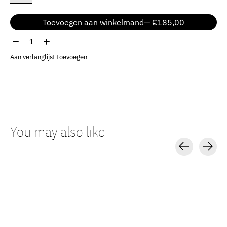
Toevoegen aan winkelmand
— €185,00
Aantal:
Aan verlanglijst toevoegen
You may also like
Carousel items