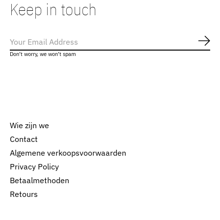
Keep in touch
Abo
Don’t worry, we won’t spam
Wie zijn we
Contact
Algemene verkoopsvoorwaarden
Nederlands
Privacy Policy
English
Betaalmethoden
Retours
EUR
GBP