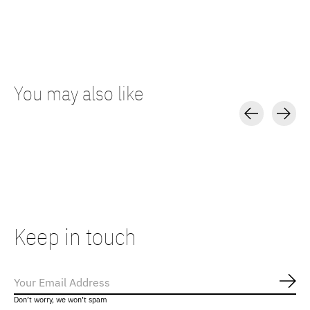
You may also like
Carousel items
Keep in touch
Abo
Don’t worry, we won’t spam