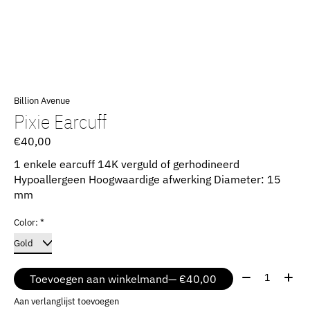
Billion Avenue
Pixie Earcuff
€40,00
1 enkele earcuff 14K verguld of gerhodineerd
Hypoallergeen Hoogwaardige afwerking Diameter: 15
mm
Color:
*
Aantal:
Toevoegen aan winkelmand
— €40,00
Aan verlanglijst toevoegen