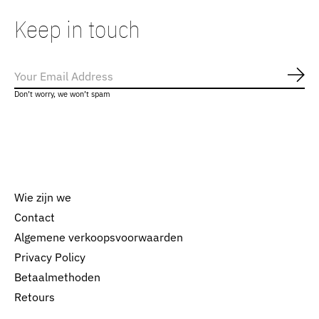
Keep in touch
Abo
Don’t worry, we won’t spam
Wie zijn we
Contact
Algemene verkoopsvoorwaarden
Nederlands
Privacy Policy
English
Betaalmethoden
Retours
EUR