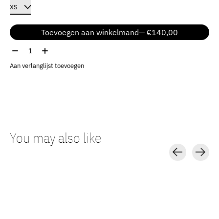
Toevoegen aan winkelmand
— €140,00
Aantal:
Aan verlanglijst toevoegen
You may also like
Carousel items