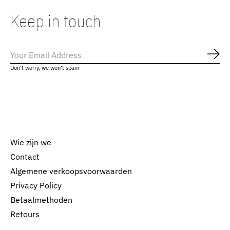
Keep in touch
Abo
Don’t worry, we won’t spam
Wie zijn we
Contact
Algemene verkoopsvoorwaarden
Nederlands
Privacy Policy
English
Betaalmethoden
Retours
EUR