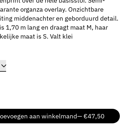
nprint over de hele basisstof. Semi-
arante organza overlay. Onzichtbare
uiting middenachter en geborduurd detail.
is 1,70 m lang en draagt ​​maat M, haar
kelijke maat is S. Valt klei
oevoegen aan winkelmand
— €47,50