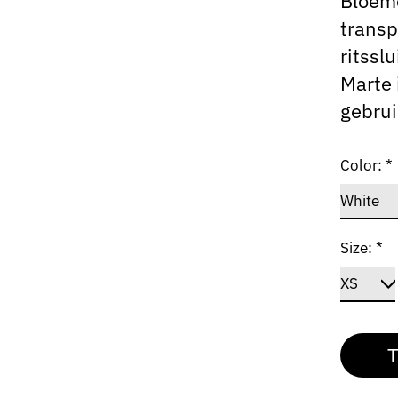
Bloeme
transp
ritssl
Marte 
gebrui
Color:
*
Size:
*
T