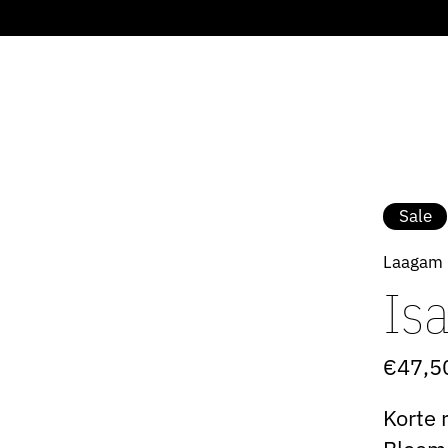
Sale
Laagam
Isa
€47,5
Korte 