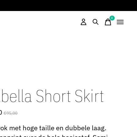
0
items
bella Short Skirt
0
€95,00
rok met hoge taille en dubbele laag.