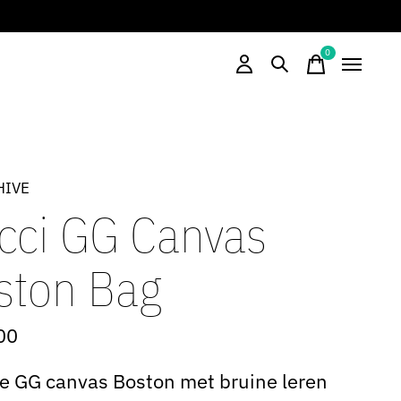
0
items
HIVE
cci GG Canvas
ston Bag
00
e GG canvas Boston met bruine leren