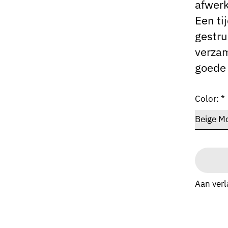
afwerk
Een ti
gestru
verzam
goede 
Color:
*
Aan verl