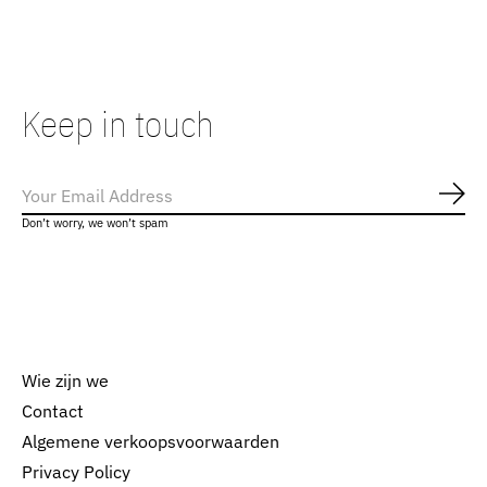
Keep in touch
Abo
Don’t worry, we won’t spam
Wie zijn we
Contact
Algemene verkoopsvoorwaarden
Nederlands
Privacy Policy