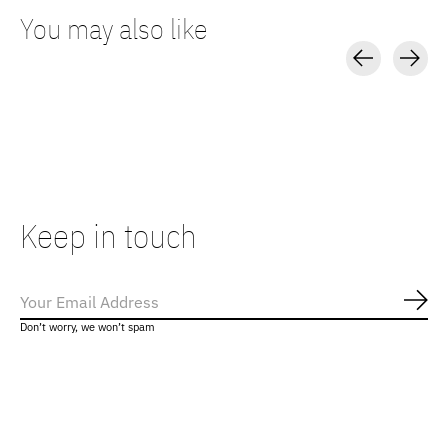
You may also like
Carousel items
Keep in touch
Abo
Don’t worry, we won’t spam