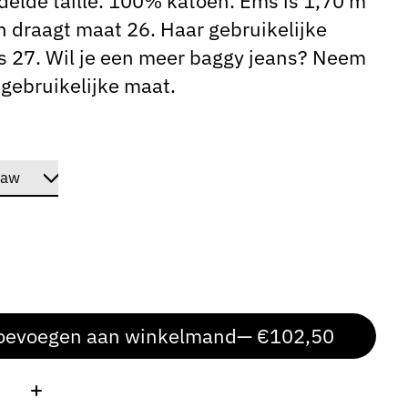
elde taille. 100% katoen. Ems is 1,70 m
n draagt ​​maat 26. Haar gebruikelijke
s 27. Wil je een meer baggy jeans? Neem
 gebruikelijke maat.
oevoegen aan winkelmand
— €102,50
: