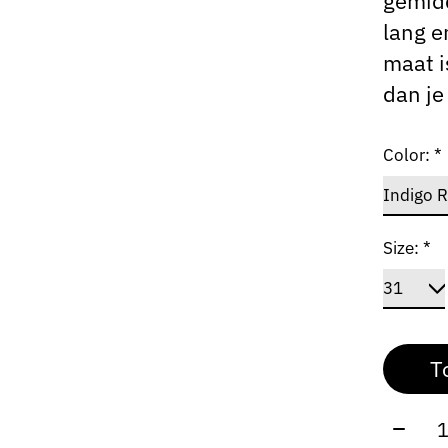
gemidd
lang e
maat i
dan je
Color:
*
Size:
*
T
Aantal