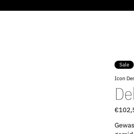
Sale
Icon De
De
€102,
Gewass