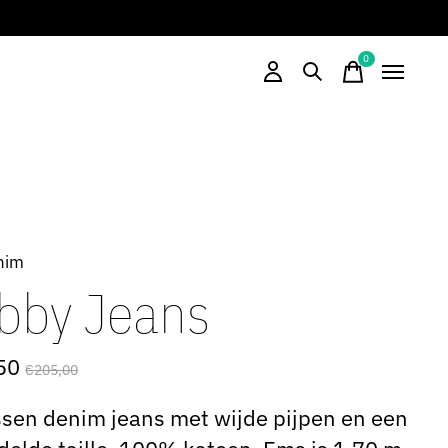
0
items
nim
bby Jeans
50
€205,00
en denim jeans met wijde pijpen en een