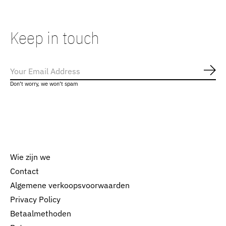
Keep in touch
Abo
Don’t worry, we won’t spam
Wie zijn we
Contact
Algemene verkoopsvoorwaarden
Nederlands
Privacy Policy
English
Betaalmethoden