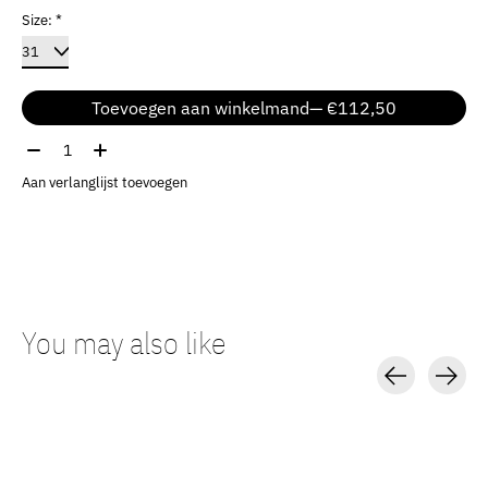
Size:
*
Toevoegen aan winkelmand
— €112,50
Aantal:
Aan verlanglijst toevoegen
You may also like
Carousel items