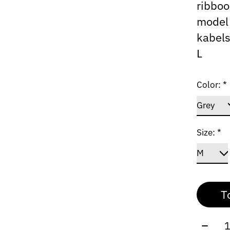
ribboo
model 
kabels
L
Color:
*
Size:
*
T
Aantal