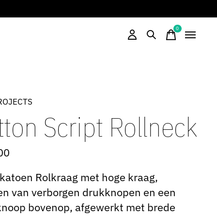
0
items
ROJECTS
ton Script Rollneck
00
katoen Rolkraag met hoge kraag,
en van verborgen drukknopen en een
knoop bovenop, afgewerkt met brede