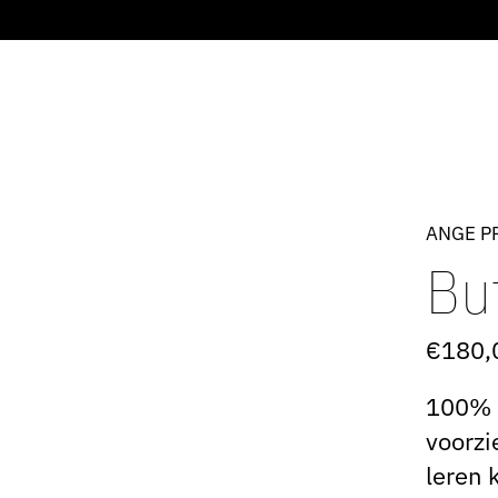
ANGE P
But
€180,
100% 
voorzi
leren 