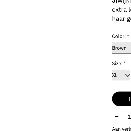
afwijk
extra 
haar g
Color:
*
Size:
*
T
Aantal
Aan verl