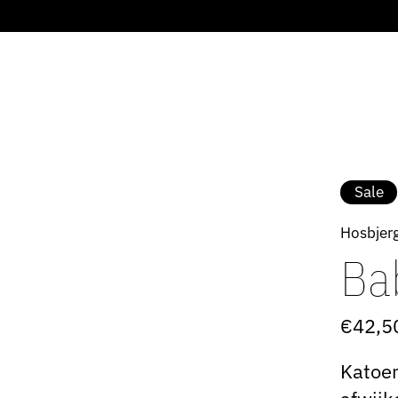
Sale
Hosbjer
Bab
€42,5
Katoen