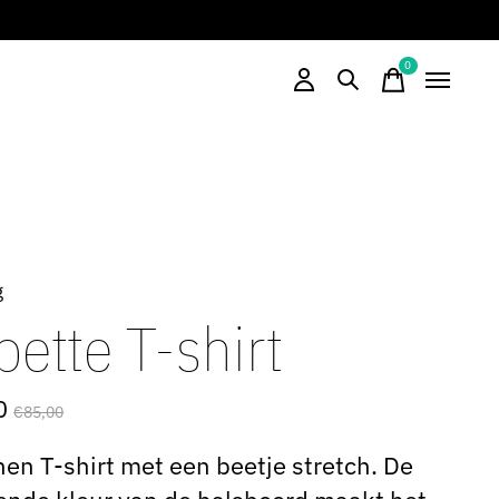
0
items
g
ette T-shirt
0
€85,00
en T-shirt met een beetje stretch. De