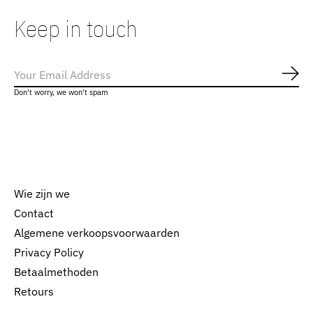
Keep in touch
Abo
Don’t worry, we won’t spam
Wie zijn we
Contact
Algemene verkoopsvoorwaarden
Nederlands
Privacy Policy
English
Betaalmethoden
Retours
EUR