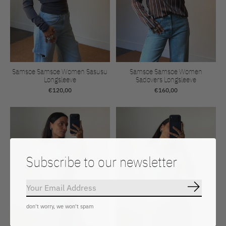
Samsoe Samsoe Women Sasusu
Samsoe Samsoe Women
Longsleeve
Sadovers Longsleeve
€120,00
€160,00
Subscribe to our newsletter
Subscrib
don't worry, we won't spam