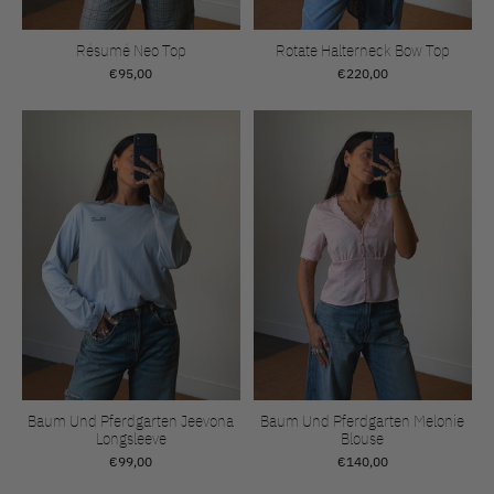
Résumé Neo Top
Rotate Halterneck Bow Top
€95,00
€220,00
Baum Und Pferdgarten Jeevona
Baum Und Pferdgarten Melonie
Longsleeve
Blouse
€99,00
€140,00