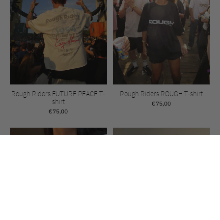
Rough Riders FUTURE PEACE T-
Rough Riders ROUGH T-shirt
shirt
€75,00
€75,00