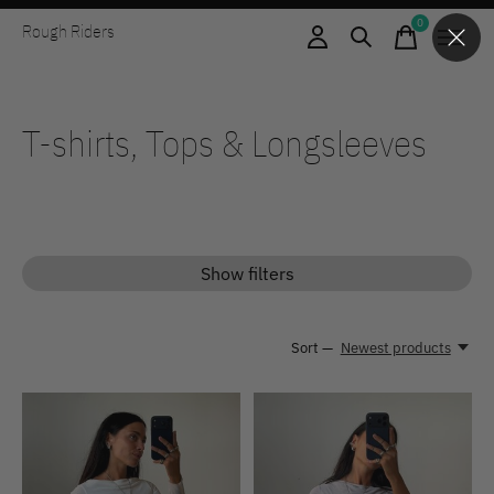
0
Rough Riders
items
T-shirts, Tops & Longsleeves
Show filters
Sort —
Newest products