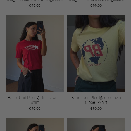
€99,00
€99,00
Baum Und Pferdgarten Jawo T-
Baum Und Pferdgarten Jawo
Shirt
Globe T-Shirt
€90,00
€90,00