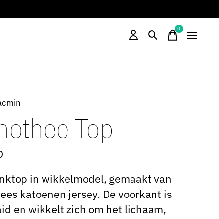
0
items
acmin
mothee Top
0
nktop in wikkelmodel, gemaakt van
ees katoenen jersey. De voorkant is
id en wikkelt zich om het lichaam,