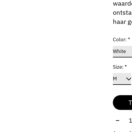
waardo
ontsta
haar g
Color:
*
Size:
*
T
Aantal