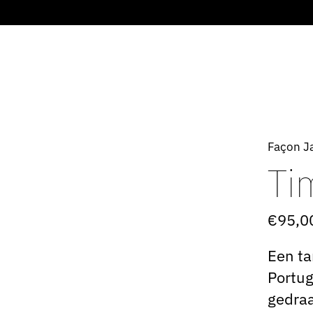
Façon J
Ti
€95,0
Een ta
Portug
gedraa