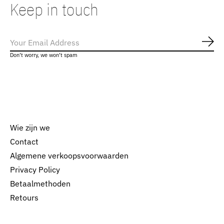
Keep in touch
Abo
Don’t worry, we won’t spam
Wie zijn we
Contact
Algemene verkoopsvoorwaarden
Nederlands
Privacy Policy
English
Betaalmethoden
Retours
EUR
GBP