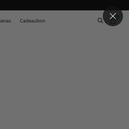
0
items
ianas
Cadeaubon