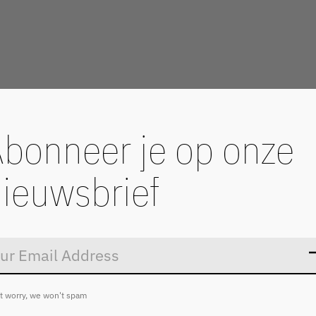
bonneer je op onze
ieuwsbrief
Don’t worry
t worry, we won't spam