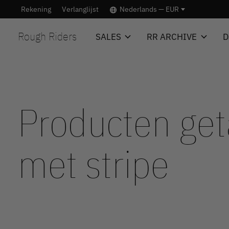
Rekening
Verlanglijst
Nederlands — EUR
Rough Riders
SALES
RR ARCHIVE
D
Producten ge
met stripe