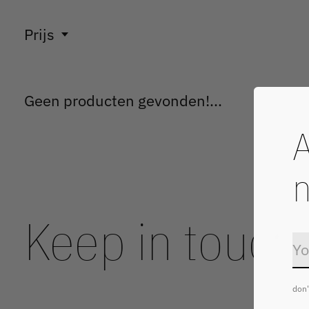
Prijs
Geen producten gevonden!...
A
n
Keep in touch
don'