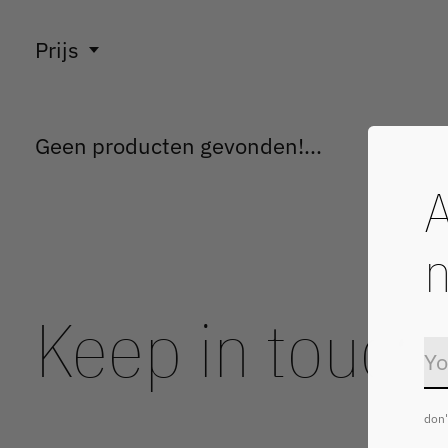
Prijs
Geen producten gevonden!...
A
n
Keep in touch
don'