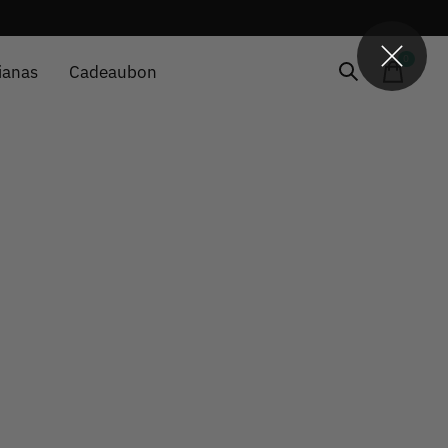
0
items
ianas
Cadeaubon