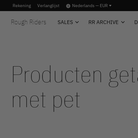
Rekening
Verlanglijst
Nederlands — EUR
Rough Riders
SALES
RR ARCHIVE
D
Producten ge
met pet