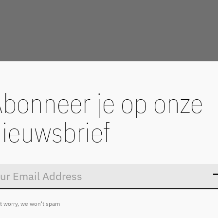
bonneer je op onze
ieuwsbrief
Don’t worry
t worry, we won't spam