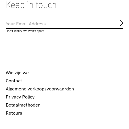
Keep in touch
Abo
Don’t worry, we won’t spam
Wie zijn we
Contact
Algemene verkoopsvoorwaarden
Nederlands
Privacy Policy
English
Betaalmethoden
Retours
EUR
GBP