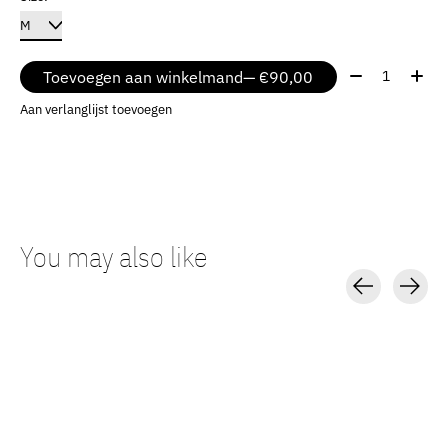
Aantal:
Toevoegen aan winkelmand
— €90,00
Aan verlanglijst toevoegen
You may also like
Carousel items