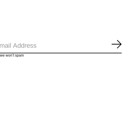
Abon
, we won’t spam