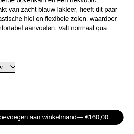
erde bovenkant en een trekkoord.
t van zacht blauw lakleer, heeft dit paar
astische hiel en flexibele zolen, waardoor
fortabel aanvoelen. Valt normaal qua
oevoegen aan winkelmand
— €160,00
: