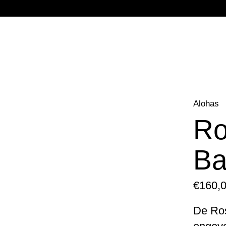
Alohas
Ro
Ba
€160,
De Ros