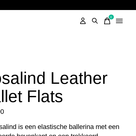
0
items
salind Leather
llet Flats
00
alind is een elastische ballerina met een