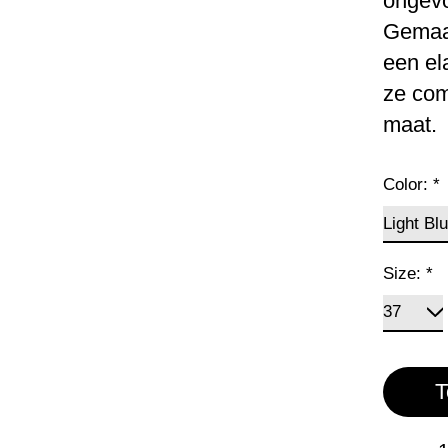
ongevo
Gemaak
een el
ze com
maat.
Color:
*
Size:
*
T
Aantal