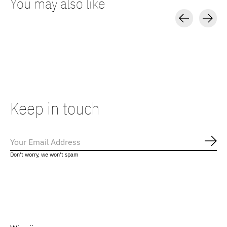
You may also like
Carousel items
Keep in touch
Abo
Don’t worry, we won’t spam