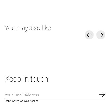
You may also like
Carousel items
Keep in touch
Abo
Don’t worry, we won’t spam