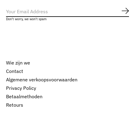
Abo
Don’t worry, we won’t spam
Wie zijn we
Contact
Algemene verkoopsvoorwaarden
Nederlands
Privacy Policy
English
Betaalmethoden
Retours
EUR
GBP
USD