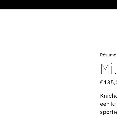
Résumé
Mil
€135,
Knieho
een kr
sporti