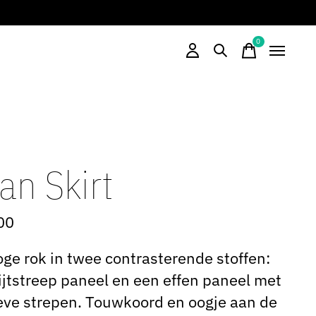
0
items
an Skirt
00
ge rok in twee contrasterende stoffen:
ijtstreep paneel en een effen paneel met
eve strepen. Touwkoord en oogje aan de