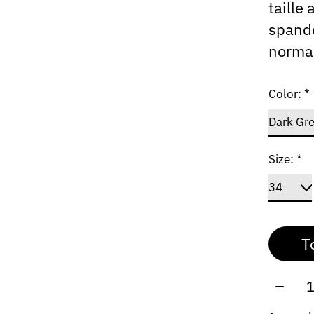
taille
spande
norma
Color:
*
Size:
*
T
Aantal