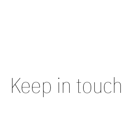
Résumé Maisie Scarf
€35,00
Keep in touch