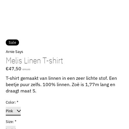
Sale
Arnie Says
Melis Linen T-shirt
€47,50
€95,00
T-shirt gemaakt van linnen in een zeer lichte stof. Een
beetje puur zelfs. 100% linnen. Zoë is 1,77m lang en
draagt ​​maat S.
Color:
*
Size:
*