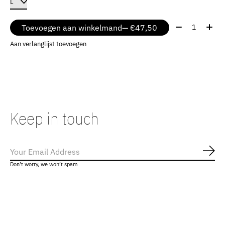
Aantal:
Toevoegen aan winkelmand
— €47,50
Aan verlanglijst toevoegen
Keep in touch
Abo
Don’t worry, we won’t spam