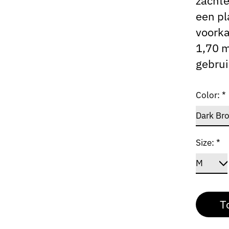
zachte
een pl
voorka
1,70 m
gebrui
Color:
*
Size:
*
T