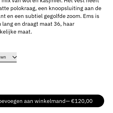
 mix van wol en kasjmier. Het vest heeft
atte polokraag, een knoopsluiting aan de
nt en een subtiel gegolfde zoom. Ems is
 lang en draagt ​​maat 36, haar
kelijke maat.
oevoegen aan winkelmand
— €120,00