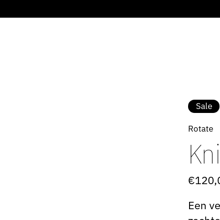
Sale
Rotate
Kn
€120,
Een v