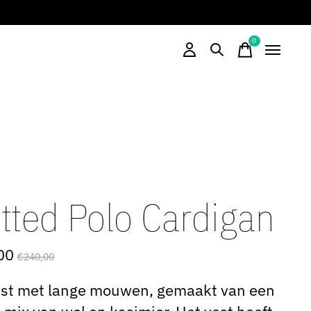
0
items
itted Polo Cardigan
00
€240,00
est met lange mouwen, gemaakt van een