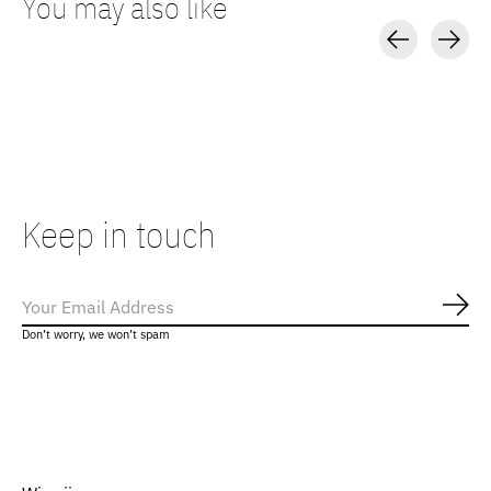
You may also like
Carousel items
Keep in touch
Abo
Don’t worry, we won’t spam