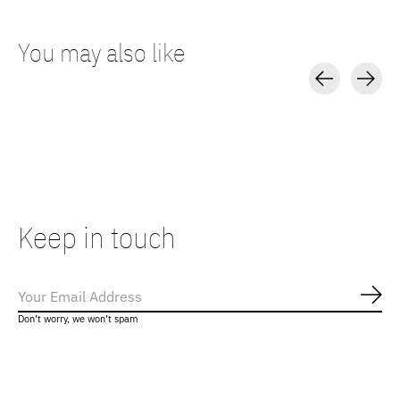
You may also like
Carousel items
Keep in touch
Abo
Don’t worry, we won’t spam