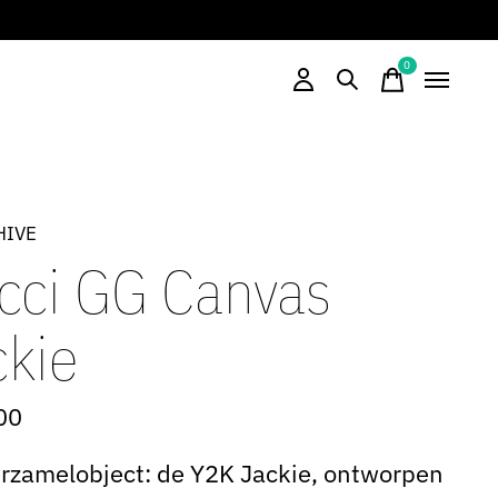
0
items
HIVE
cci GG Canvas
ckie
00
rzamelobject: de Y2K Jackie, ontworpen