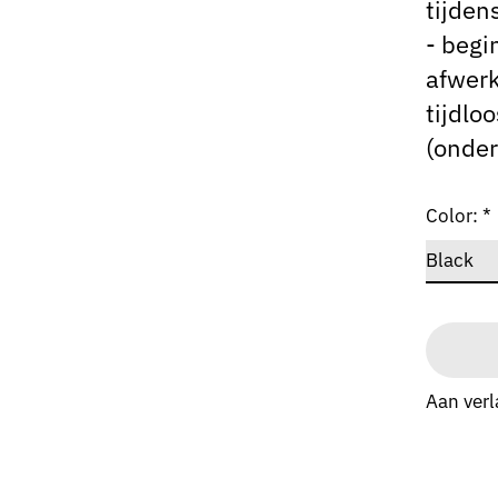
tijden
- begi
afwerk
tijdlo
(onder
Color:
*
Aan verl