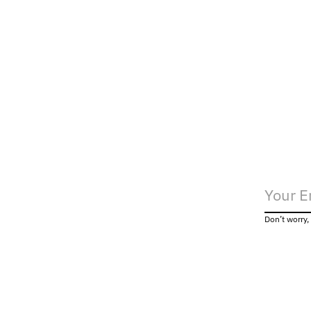
Diesel Women De-Sire Shorts
Diesel
€175,00
Don’t worry