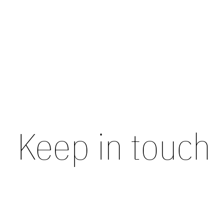
Alohas Sajan Leather Boots
€280,00
Keep in touch