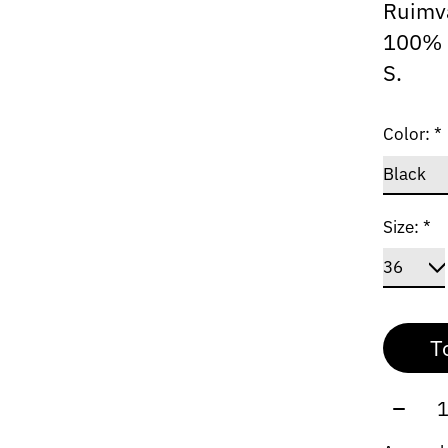
Ruimva
100% p
S.
Color:
*
Size:
*
T
Aantal