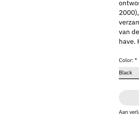
ontwor
2000),
verzam
van de
have. 
Color:
*
Aan verl