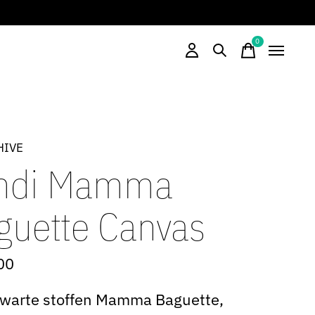
0
items
HIVE
ndi Mamma
guette Canvas
00
zwarte stoffen Mamma Baguette,