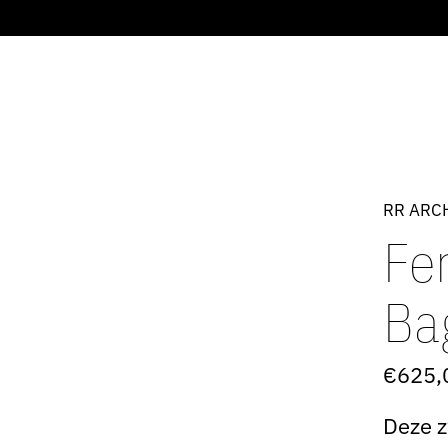
RR ARC
Fe
Ba
€625,
Deze 