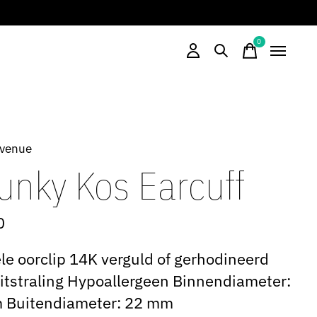
0
items
Avenue
unky Kos Earcuff
0
le oorclip 14K verguld of gerhodineerd
itstraling Hypoallergeen Binnendiameter:
 Buitendiameter: 22 mm