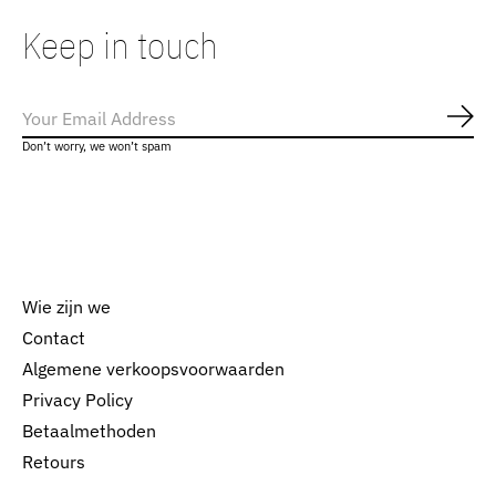
Keep in touch
Abo
Don’t worry, we won’t spam
Wie zijn we
Contact
Algemene verkoopsvoorwaarden
Nederlands
Privacy Policy
English
Betaalmethoden
Retours
EUR