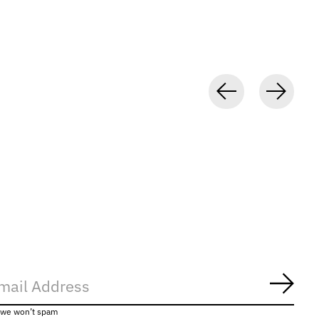
Abon
, we won’t spam