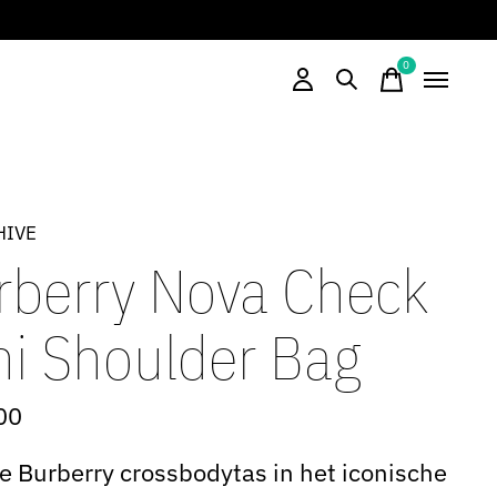
0
items
HIVE
rberry Nova Check
ni Shoulder Bag
00
e Burberry crossbodytas in het iconische