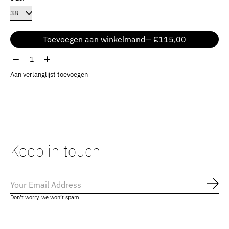
Toevoegen aan winkelmand
— €115,00
Aantal:
Aan verlanglijst toevoegen
Keep in touch
Abo
Don’t worry, we won’t spam