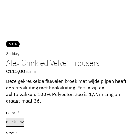
Sale
2ndday
Alex Crinkled Velvet Trousers
€115,00
€230,00
Deze gekreukelde fluwelen broek met wijde pijpen heeft
een ritssluiting met haaksluiting. Er zijn zij- en
achterzakken. 100% Polyester. Zoë is 1,77m lang en
draagt ​​maat 36.
Color:
*
Size:
*