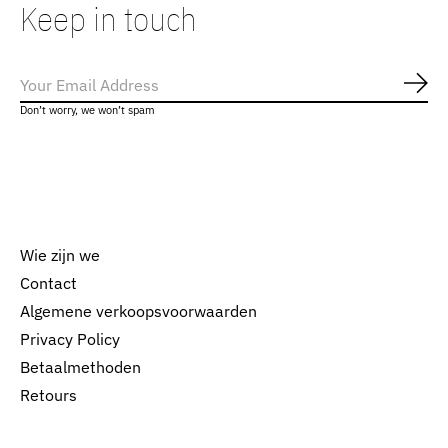
Keep in touch
Abo
Don’t worry, we won’t spam
Wie zijn we
Contact
Algemene verkoopsvoorwaarden
Nederlands
Privacy Policy
English
Betaalmethoden
Retours
EUR
GBP