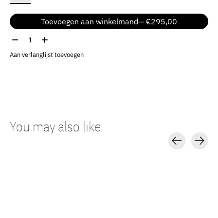
Toevoegen aan winkelmand
— €295,00
Aantal:
Aan verlanglijst toevoegen
You may also like
Carousel items