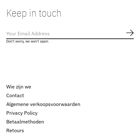
Keep in touch
Abo
Don’t worry, we won’t spam
Wie zijn we
Contact
Algemene verkoopsvoorwaarden
Nederlands
Privacy Policy
English
Betaalmethoden
Retours
EUR