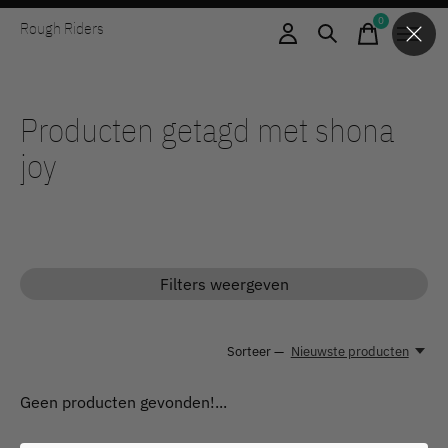
0
Rough Riders
items
Producten getagd met shona
joy
Filters weergeven
Sorteer —
Nieuwste producten
Geen producten gevonden!...