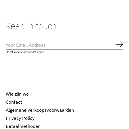
Keep in touch
Abo
Don’t worry, we won’t spam
Wie zijn we
Contact
Algemene verkoopsvoorwaarden
Nederlands
Privacy Policy
English
Betaalmethoden