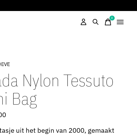
0
items
HIVE
ada Nylon Tessuto
ni Bag
00
tasje uit het begin van 2000, gemaakt