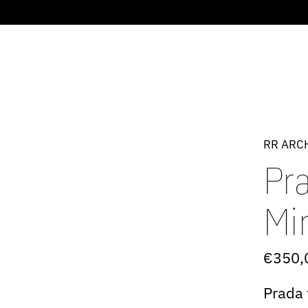
RR ARC
Pr
Mi
€350,
Prada 