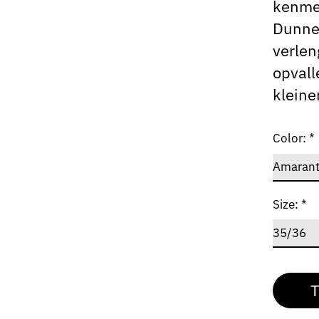
kenmer
Dunne 
verlen
opvall
kleiner
Color:
*
Size:
*
T