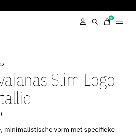
0
items
as
vaianas Slim Logo
allic
0
, minimalistische vorm met specifieke