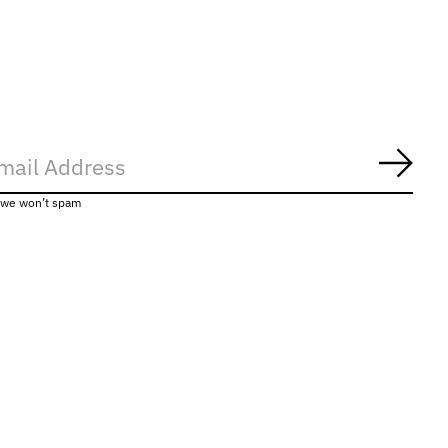
Abon
, we won’t spam