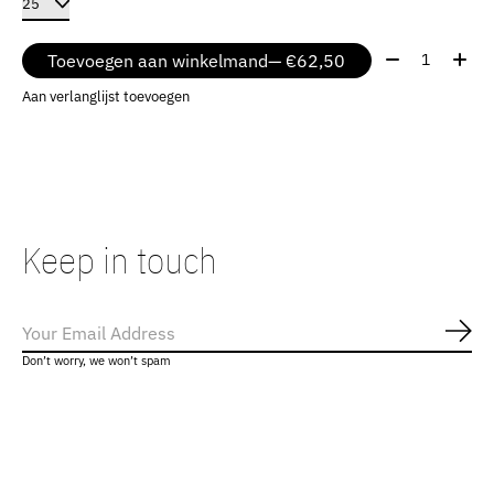
Aantal:
Toevoegen aan winkelmand
— €62,50
Aan verlanglijst toevoegen
Keep in touch
Abo
Don’t worry, we won’t spam